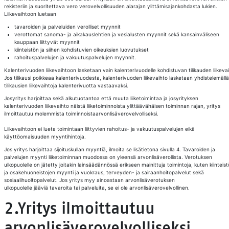
rekisteriin ja suoritettava vero verovelvollisuuden alarajan ylittämisajankohdasta lukien.
Liikevaihtoon luetaan
tavaroiden ja palveluiden verolliset myynnit
verottomat sanoma- ja aikakauslehtien ja vesialusten myynnit sekä kansainväliseen
kauppaan liittyvät myynnit
kiinteistön ja siihen kohdistuvien oikeuksien luovutukset
rahoituspalvelujen ja vakuutuspalvelujen myynnit.
Kalenterivuoden liikevaihtoon lasketaan vain kalenterivuodelle kohdistuvan tilikauden liikevai
Jos tilikausi poikkeaa kalenterivuodesta, kalenterivuoden liikevaihto lasketaan yhdistelemällä
tilikausien liikevaihtoja kalenterivuotta vastaavaksi.
Josyritys harjoittaa sekä alkutuotantoa että muuta liiketoimintaa ja josyrityksen
kalenterivuoden liikevaihto näistä liiketoiminnoista ylittäävähäisen toiminnan rajan, yritys
ilmoittautuu molemmista toiminnoistaarvonlisäverovelvolliseksi.
Liikevaihtoon ei lueta toimintaan liittyvien rahoitus- ja vakuutuspalvelujen eikä
käyttöomaisuuden myyntihintoja.
Jos yritys harjoittaa sijoituskullan myyntiä, ilmoita se lisätietona sivulla 4. Tavaroiden ja
palvelujen myynti liiketoiminnan muodossa on yleensä arvonlisäverollista. Verotuksen
ulkopuolelle on jätetty joitakin lainsäädännössä erikseen mainittuja toimintoja, kuten kiinteist
ja osakehuoneistojen myynti ja vuokraus, terveyden- ja sairaanhoitopalvelut sekä
sosiaalihuoltopalvelut. Jos yritys myy ainoastaan arvonlisäverotuksen
ulkopuolelle jääviä tavaroita tai palveluita, se ei ole arvonlisäverovelvollinen.
2.Yritys ilmoittautuu
arvonlisäverovelvolliseksi