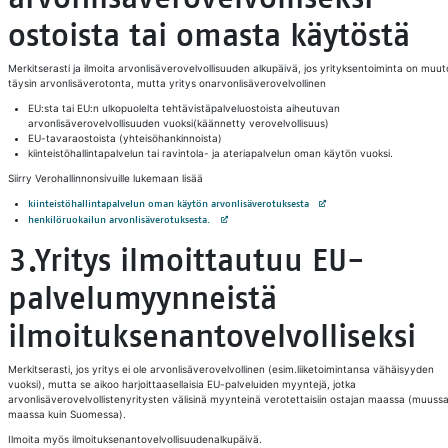
ostoista tai omasta käytöstä
Merkitserasti ja ilmoita arvonlisäverovelvollisuuden alkupäivä, jos yrityksentoiminta on muut
täysin arvonlisäverotonta, mutta yritys onarvonlisäverovelvollinen
EU:sta tai EU:n ulkopuolelta tehtävistäpalveluostoista aiheutuvan
arvonlisäverovelvollisuuden vuoksi(käännetty verovelvollisuus)
EU-tavaraostoista (yhteisöhankinnoista)
kiinteistöhallintapalvelun tai ravintola- ja ateriapalvelun oman käytön vuoksi.
Siirry Verohallinnonsivuille lukemaan lisää
Avautuu uuteen välilehteen
kiinteistöhallintapalvelun oman käytön arvonlisäverotuksesta
Avautuu uuteen välilehteen
henkilöruokailun arvonlisäverotuksesta.
3.Yritys ilmoittautuu EU-
palvelumyynneistä
ilmoituksenantovelvolliseksi
Merkitserasti, jos yritys ei ole arvonlisäverovelvollinen (esim.liiketoimintansa vähäisyyden
vuoksi), mutta se aikoo harjoittaasellaisia EU-palveluiden myyntejä, jotka
arvonlisäverovelvollistenyritysten välisinä myynteinä verotettaisiin ostajan maassa (muuss
maassa kuin Suomessa).
Ilmoita myös ilmoituksenantovelvollisuudenalkupäivä.