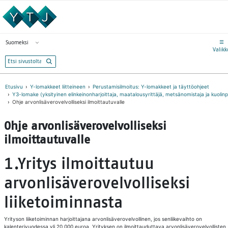
Siirry suoraan sisältöön
Avaa valikko
☰
Suomeksi
Valitse kieli
Valikk
Etusivu
Y-lomakkeet liitteineen
Perustamisilmoitus: Y-lomakkeet ja täyttöohjeet
Y3-lomake (yksityinen elinkeinonharjoittaja, maatalousyrittäjä, metsänomistaja ja kuolin
Ohje arvonlisäverovelvolliseksi ilmoittautuvalle
Ohje arvonlisäverovelvolliseksi
ilmoittautuvalle
1.Yritys ilmoittautuu
arvonlisäverovelvolliseksi
liiketoiminnasta
Yrityson liiketoiminnan harjoittajana arvonlisäverovelvollinen, jos senliikevaihto on
kalenterivuodessa yli 20 000 euroa. Yrityksen on ilmoittauduttava arvonlisäverovelvollisten