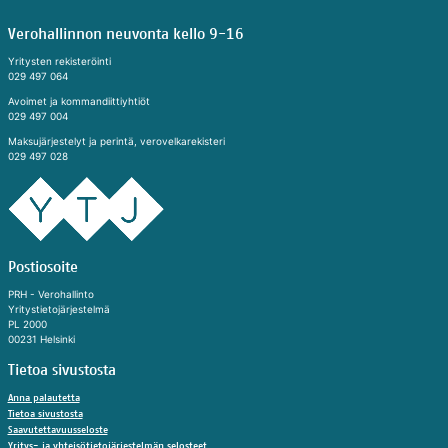
Verohallinnon neuvonta kello 9-16
Yritysten rekisteröinti
029 497 064
Avoimet ja kommandiittiyhtiöt
029 497 004
Maksujärjestelyt ja perintä, verovelkarekisteri
029 497 028
In English
På svenska
Postiosoite
Evästeet
PRH - Verohallinto
Yritystietojärjestelmä
Käy­täm­me si­vus­tol­la, cha­tis­sa ja chat­bo­tis­sa
PL 2000
00231 Helsinki
eväs­tei­tä, jot­ka mah­dol­lis­ta­vat toi­min­non. Ke­
rääm­me si­vus­tol­la eväs­tei­den avul­la kä­vi­jä­ti­las­
Tietoa sivustosta
toa ja ana­ly­soim­me tie­toa. Voit muo­ka­ta va­lin­to­
ja­si eväs­tea­se­tuk­sis­sa.
Anna palautetta​
Tietoa sivustosta
Saavutettavuusseloste​
Hyväksy kaikki
Yritys- ja yhteisötietojärjestelmän selosteet