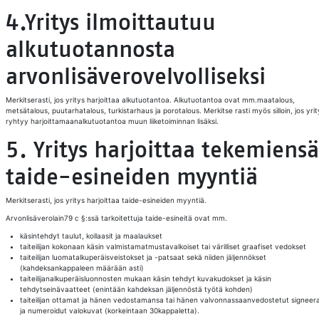
4.Yritys ilmoittautuu
alkutuotannosta
arvonlisäverovelvolliseksi
Merkitserasti, jos yritys harjoittaa alkutuotantoa. Alkutuotantoa ovat mm.maatalous,
metsätalous, puutarhatalous, turkistarhaus ja porotalous. Merkitse rasti myös silloin, jos yrit
ryhtyy harjoittamaanalkutuotantoa muun liiketoiminnan lisäksi.
5. Yritys harjoittaa tekemiensä
taide-esineiden myyntiä
Merkitserasti, jos yritys harjoittaa taide-esineiden myyntiä.
Arvonlisäverolain79 c §:ssä tarkoitettuja taide-esineitä ovat mm.
käsintehdyt taulut, kollaasit ja maalaukset
taiteilijan kokonaan käsin valmistamatmustavalkoiset tai värilliset graafiset vedokset
taiteilijan luomatalkuperäisveistokset ja -patsaat sekä niiden jäljennökset
(kahdeksankappaleen määrään asti)
taiteilijanalkuperäisluonnosten mukaan käsin tehdyt kuvakudokset ja käsin
tehdytseinävaatteet (enintään kahdeksan jäljennöstä työtä kohden)
taiteilijan ottamat ja hänen vedostamansa tai hänen valvonnassaanvedostetut signeer
ja numeroidut valokuvat (korkeintaan 30kappaletta).