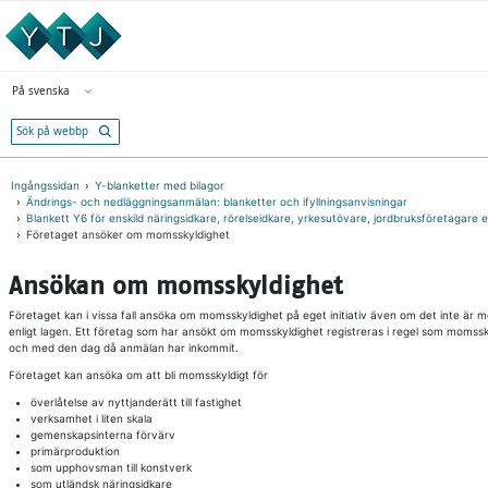
Gå direkt till innehållet
Öppna menyn
På svenska
Välj språk
Ingångssidan
Y-blanketter med bilagor
Ändrings- och nedläggningsanmälan: blanketter och ifyllningsanvisningar
Blankett Y6 för enskild näringsidkare, rörelseidkare, yrkesutövare, jordbruksföretagare 
Företaget ansöker om momsskyldighet
Ansökan om momsskyldighet
Företaget kan i vissa fall ansöka om momsskyldighet på eget initiativ även om det inte är 
enligt lagen. Ett företag som har ansökt om momsskyldighet registreras i regel som momssk
och med den dag då anmälan har inkommit.
Företaget kan ansöka om att bli momsskyldigt för
överlåtelse av nyttjanderätt till fastighet
verksamhet i liten skala
gemenskapsinterna förvärv
primärproduktion
som upphovsman till konstverk
som utländsk näringsidkare