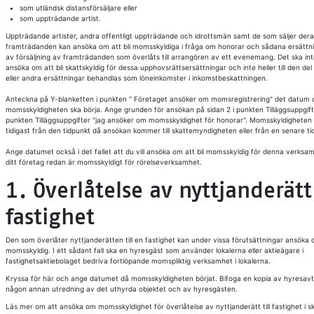
som utländsk distansförsäljare eller
som uppträdande artist.
Uppträdande artister, andra offentligt uppträdande och idrottsmän samt de som säljer dera
framträdanden kan ansöka om att bli momsskyldiga i fråga om honorar och sådana ersättn
av försäljning av framträdanden som överlåts till arrangören av ett evenemang. Det ska inte 
ansöka om att bli skattskyldig för dessa upphovsrättsersättningar och inte heller till den de
eller andra ersättningar behandlas som löneinkomster i inkomstbeskattningen.
Anteckna på Y-blanketten i punkten " Företaget ansöker om momsregistrering" det datum 
momsskyldigheten ska börja. Ange grunden för ansökan på sidan 2 i punkten Tilläggsuppgifter
punkten Tilläggsuppgifter "jag ansöker om momsskyldighet för honorar". Momsskyldigheten 
tidigast från den tidpunkt då ansökan kommer till skattemyndigheten eller från en senare ti
Ange datumet också i det fallet att du vill ansöka om att bli momsskyldig för denna verks
ditt företag redan är momsskyldigt för rörelseverksamhet.
1. Överlåtelse av nyttjanderätt 
fastighet
Den som överlåter nyttjanderätten till en fastighet kan under vissa förutsättningar ansöka o
momsskyldig. I ett sådant fall ska en hyresgäst som använder lokalerna eller aktieägare i
fastighetsaktiebolaget bedriva fortlöpande momspliktig verksamhet i lokalerna.
Kryssa för här och ange datumet då momsskyldigheten börjat. Bifoga en kopia av hyresavta
någon annan utredning av det uthyrda objektet och av hyresgästen.
Läs mer om att ansöka om momsskyldighet för överlåtelse av nyttjanderätt till fastighet i ska