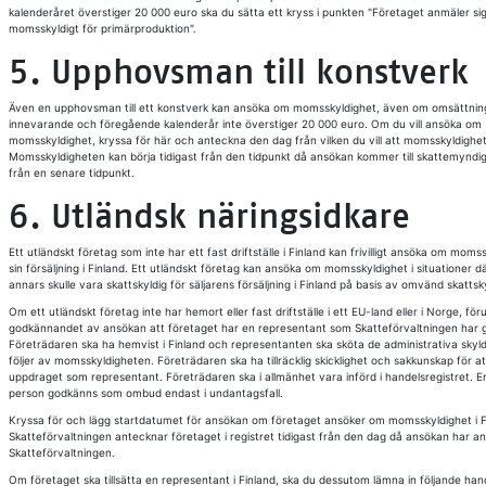
kalenderåret överstiger 20 000 euro ska du sätta ett kryss i punkten "Företaget anmäler si
momsskyldigt för primärproduktion".
5. Upphovsman till konstverk
Även en upphovsman till ett konstverk kan ansöka om momsskyldighet, även om omsättnin
innevarande och föregående kalenderår inte överstiger 20 000 euro. Om du vill ansöka om
momsskyldighet, kryssa för här och anteckna den dag från vilken du vill att momsskyldighet
Momsskyldigheten kan börja tidigast från den tidpunkt då ansökan kommer till skattemyndig
från en senare tidpunkt.
6. Utländsk näringsidkare
Ett utländskt företag som inte har ett fast driftställe i Finland kan frivilligt ansöka om moms
sin försäljning i Finland. Ett utländskt företag kan ansöka om momsskyldighet i situationer 
annars skulle vara skattskyldig för säljarens försäljning i Finland på basis av omvänd skattsk
Om ett utländskt företag inte har hemort eller fast driftställe i ett EU-land eller i Norge, för
godkännandet av ansökan att företaget har en representant som Skatteförvaltningen har 
Företrädaren ska ha hemvist i Finland och representanten ska sköta de administrativa skyl
följer av momsskyldigheten. Företrädaren ska ha tillräcklig skicklighet och sakkunskap för at
uppdraget som representant. Företrädaren ska i allmänhet vara införd i handelsregistret. En
person godkänns som ombud endast i undantagsfall.
Kryssa för och lägg startdatumet för ansökan om företaget ansöker om momsskyldighet i F
Skatteförvaltningen antecknar företaget i registret tidigast från den dag då ansökan har anlä
Skatteförvaltningen.
Om företaget ska tillsätta en representant i Finland, ska du dessutom lämna in följande han