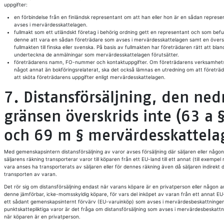
uppgifter:
en förbindelse från en finländsk representant om att han eller hon är en sådan repres
avses i mervärdesskattelagen.
fullmakt som ett utländskt företag i behörig ordning gett en representant och som befu
denne att vara en sådan företrädare som avses i mervärdesskattelagen samt en övers
fullmakten till finska eller svenska. På basis av fullmakten har företrädaren rätt att bla
underteckna de anmälningar som mervärdesskattelagen förutsätter.
företrädarens namn, FO-nummer och kontaktuppgifter. Om företrädarens verksamhet
något annat än bokföringsrelaterat, ska det också lämnas en utredning om att företräd
att sköta företrädarens uppgifter enligt mervärdesskattelagen.
7. Distansförsäljning, den ned
gränsen överskrids inte (63 a §
och 69 m § mervärdesskattela
Med gemenskapsintern distansförsäljning av varor avses försäljning där säljaren eller någo
säljarens räkning transporterar varor till köparen från ett EU-land till ett annat (till exempel
vara anses ha transporterats av säljaren eller för dennes räkning även då säljaren indirekt de
transporten av varan.
Det rör sig om distansförsäljning endast när varans köpare är en privatperson eller någon 
denne jämförbar, icke-momsskyldig köpare, för vars del inköpet av varan från ett annat EU-
ett sådant gemenskapsinternt förvärv (EU-varuinköp) som avses i mervärdesbeskattningen.
punktskattepliktiga varor är det fråga om distansförsäljning som avses i mervärdesbeskatt
när köparen är en privatperson.