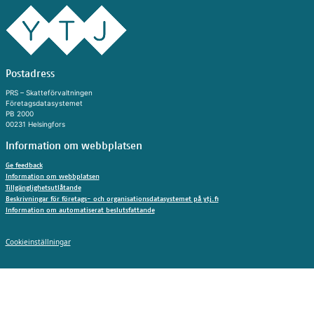
Suomeksi
In Engli
Cookies
​Postadress
PRS – Skatteförvaltningen
Vi an­vän­der coo­ki­es för att webb­plat­sen, chat­te
Företagsdatasystemet
och chatt­bot­ten ska fun­ge­ra. Vi an­vän­der ock­så
PB 2000
coo­ki­es för att sam­la in an­vän­darsta­tistik på
00231 Helsingfors
webb­plat­sen och ana­ly­se­ra in­for­ma­tion. Du kan
Information om webbplatsen
änd­ra dina val i coo­ki­e­in­ställ­ning­ar­na.
Ge feedback
Information om webbplatsen
Godkänn alla cookies
Tillgänglighetsutlåtande
Beskrivningar för företags- och organisationsdatasystemet på ytj.fi
Godkänn nödvändiga
Information om automatiserat beslutsfattande
Läs mer om cookies.
Cookieinställning
Cookieinställningar