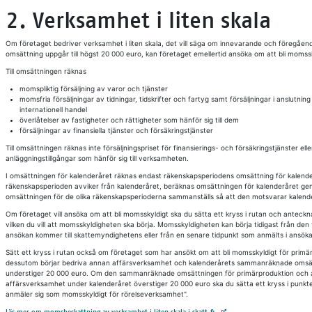
2. Verksamhet i liten skala
Om företaget bedriver verksamhet i liten skala, det vill säga om innevarande och föregåen
omsättning uppgår till högst 20 000 euro, kan företaget emellertid ansöka om att bli momssk
Till omsättningen räknas
momspliktig försäljning av varor och tjänster
momsfria försäljningar av tidningar, tidskrifter och fartyg samt försäljningar i anslutning t
internationell handel
överlåtelser av fastigheter och rättigheter som hänför sig till dem
försäljningar av finansiella tjänster och försäkringstjänster
Till omsättningen räknas inte försäljningspriset för finansierings- och försäkringstjänster elle
anläggningstillgångar som hänför sig till verksamheten.
I omsättningen för kalenderåret räknas endast räkenskapsperiodens omsättning för kalend
räkenskapsperioden avviker från kalenderåret, beräknas omsättningen för kalenderåret ge
omsättningen för de olika räkenskapsperioderna sammanställs så att den motsvarar kalend
Om företaget vill ansöka om att bli momsskyldigt ska du sätta ett kryss i rutan och anteck
vilken du vill att momsskyldigheten ska börja. Momsskyldigheten kan börja tidigast från den 
ansökan kommer till skattemyndighetens eller från en senare tidpunkt som anmälts i ansöka
Sätt ett kryss i rutan också om företaget som har ansökt om att bli momsskyldigt för primä
dessutom börjar bedriva annan affärsverksamhet och kalenderårets sammanräknade omsä
understiger 20 000 euro. Om den sammanräknade omsättningen för primärproduktion och
affärsverksamhet under kalenderåret överstiger 20 000 euro ska du sätta ett kryss i punkt
anmäler sig som momsskyldigt för rörelseverksamhet".
Avautuu uuteen välilehteen