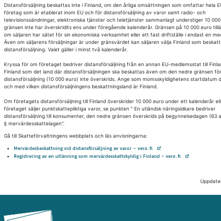
Distansförsäljning beskattas inte i Finland, om den årliga omsättningen som omfattar hela E
företag som är etablerat inom EU och för distansförsäljning av varor samt radio- och
televisionssändningar, elektroniska tjänster och teletjänster sammanlagt understiger 10 00
gränsen inte har överskridits ens under föregående kalenderår. Gränsen på 10 000 euro til
om säljaren har sätet för sin ekonomiska verksamhet eller ett fast driftställe i endast en m
Även om säljarens försäljningar är under gränsvärdet kan säljaren välja Finland som beskatt
distansförsäljning. Valet gäller i minst två kalenderår.
Kryssa för om företaget bedriver distansförsäljning från en annan EU-medlemsstat till Finlan
Finland som det land där distansförsäljningen ska beskattas även om den nedre gränsen fö
distansförsäljning (10 000 euro) inte överskrids. Ange som momsskyldighetens startdatum 
och med vilken distansförsäljningens beskattningsland är Finland.
Om företagets distansförsäljning till Finland överskrider 10 000 euro under ett kalenderår el
företaget säljer punktskattepliktiga varor, se punkten " En utländsk näringsidkare bedriver
distansförsäljning till konsumenter, den nedre gränsen överskrids på begynnelsedagen (63 a
§ mervärdesskattelagen".
Gå till Skatteförvaltningens webbplats och läs anvisningarna:
Avautuu uuteen välilehteen
Mervärdesbeskattning vid distansförsäljning av varor - vero.fi
Avautuu uuteen vä
Registrering av en utlänning som mervärdesskattskyldig i Finland - vero.fi
Uppdate