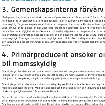
Läs mer om momsbeskattning av verksamhet i liten skala i skatt.fi
3. Gemenskapsinterna förvärv
Med gemenskapsinterna varuförvärv avses inköp av lösa varor från ett annat EU-land. Om
näringsidkares verksamhet inte till någon del berättigar till avdrag vid momsbeskattningen 
momsskyldig för gemenskapsinterna förvärv om de gemenskapsinterna förvärven överstige
under innevarande kalenderår eller under det föregående kalenderåret. En näringsidkare elle
person har dock möjlighet att ansöka om att bli skattskyldig även om de gemenskapsintern
inte överstiger gränsvärdet. Sätt ett kryss i rutan och anteckna den tid under vilket företag
momsskyldigt. Företaget ska vara momsskyldigt minst två år. Skattskyldigheten kan börja ti
den tidpunkt då ansökan inkommer till skattemyndigheten eller från en senare tidpunkt som
ansökan.
4. Primärproducent ansöker o
bli momsskyldig
Om företaget bedriver endast primärproduktion och omsättningen under innevarande och
kalenderår inte överstiger 20 000 euro, kan det ansöka om momsskyldighet. Primärprodukti
bl.a. jordbruk, skogsbruk, trädgårdshushållning, pälsdjursuppfödning och renhushållning.
Om företaget vill ansöka om att bli momsskyldigt, kryssa för här och anteckna den dag från
momsskyldigheten ska börja. Momsskyldigheten kan börja tidigast från den tidpunkt då an
till skattemyndigheten eller från en senare tidpunkt.
Sätt ett kryss i rutan också om företaget som har ansökt om att bli momsskyldigt för affä
börjar bedriva primärproduktion och kalenderårets sammanräknade omsättning understiger
Om den sammanräknade omsättningen för primärproduktion och annan affärsverksamhet 