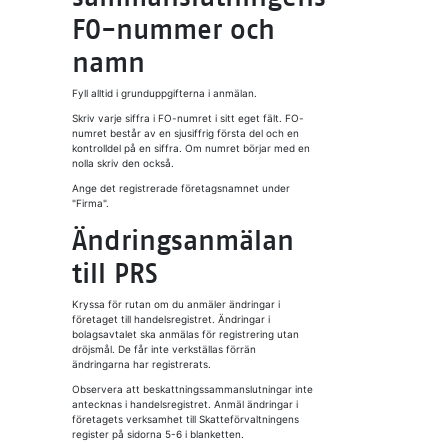
FO-nummer och
namn
Fyll alltid i grunduppgifterna i anmälan.
Skriv varje siffra i FO-numret i sitt eget fält. FO-
numret består av en sjusiffrig första del och en
kontrolldel på en siffra. Om numret börjar med en
nolla skriv den också.
Ange det registrerade företagsnamnet under
"Firma".
Ändringsanmälan
till PRS
Kryssa för rutan om du anmäler ändringar i
företaget till handelsregistret. Ändringar i
bolagsavtalet ska anmälas för registrering utan
dröjsmål. De får inte verkställas förrän
ändringarna har registrerats.
Observera att beskattningssammanslutningar inte
antecknas i handelsregistret. Anmäl ändringar i
företagets verksamhet till Skatteförvaltningens
register på sidorna 5-6 i blanketten.