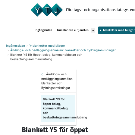
Gå direkt till innehållet
Företags- och organisationsdatasyste
Avaa alavalikko kohteelle Anmä
Ingångssidan
Anmälan via e-tjänsten
Y-blanketter med bilagor
Ingångssidan
Y-blanketter med bilagor
Ändrings- och nedläggningsanmälan: blanketter och ifyllningsanvisningar
Blankett Y5 för öppet bolag, kommanditbolag och
beskattningssammanslutning
Ändrings- och
nedläggningsanmälan:
blanketter och
ifyllningsanvisningar
Blankett Y5 för
öppet bolag,
kommanditbolag
och
beskattningssammanslutning
Blankett Y5 för öppet