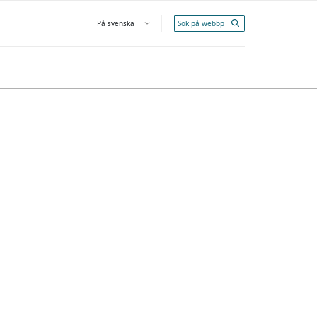
Öppna menyn
På svenska
Välj språk
 och organisationssökning
ohteelle Öppna data