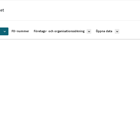
met
lan via e-tjänsten
Avaa alavalikko kohteelle Y-blanketter med bilagor
Avaa alavalikko kohteelle Företags-
Avaa alavalikko k
FO-nummer
Företags- och organisationssökning
Öppna data