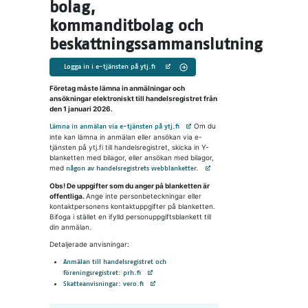
bolag,
kommanditbolag och
beskattningssammanslutning
Logga in i e-tjänsten på ytj.fi
Företag måste lämna in anmälningar och
ansökningar elektroniskt till handelsregistret från
den 1 januari 2026.
Avautuu uuteen välilehteen
Om du
Lämna in anmälan via e-tjänsten på ytj.fi
inte kan lämna in anmälan eller ansökan via e-
tjänsten på ytj.fi till handelsregistret, skicka in Y-
blanketten med bilagor, eller ansökan med bilagor,
med
Avautuu uuteen välilehteen
någon av handelsregistrets webblanketter.
Obs! De uppgifter som du anger på blanketten är
offentliga.
Ange inte personbeteckningar eller
kontaktpersonens kontaktuppgifter på blanketten.
Bifoga i stället en ifylld personuppgiftsblankett till
din anmälan.
Detaljerade anvisningar:
Anmälan till handelsregistret och
Avautuu uuteen välilehteen
föreningsregistret: prh.fi
Avautuu uuteen välilehteen
Skatteanvisningar: vero.fi