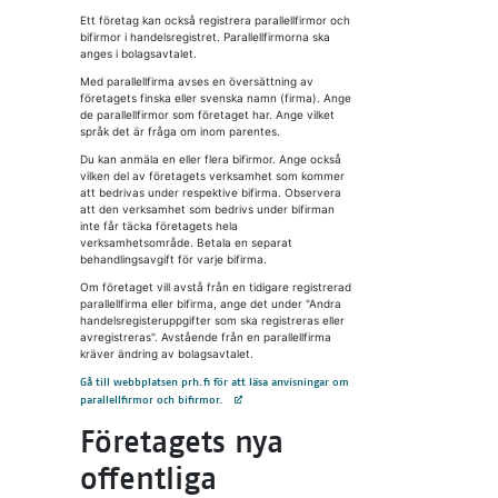
Ett företag kan också registrera parallellfirmor och
bifirmor i handelsregistret. Parallellfirmorna ska
anges i bolagsavtalet.
Med parallellfirma avses en översättning av
företagets finska eller svenska namn (firma). Ange
de parallellfirmor som företaget har. Ange vilket
språk det är fråga om inom parentes.
Du kan anmäla en eller flera bifirmor. Ange också
vilken del av företagets verksamhet som kommer
att bedrivas under respektive bifirma. Observera
att den verksamhet som bedrivs under bifirman
inte får täcka företagets hela
verksamhetsområde. Betala en separat
behandlingsavgift för varje bifirma.
Om företaget vill avstå från en tidigare registrerad
parallellfirma eller bifirma, ange det under "Andra
handelsregisteruppgifter som ska registreras eller
avregistreras". Avstående från en parallellfirma
kräver ändring av bolagsavtalet.
Gå till webbplatsen prh.fi för att läsa anvisningar om
Avautuu uuteen välilehteen
parallellfirmor och bifirmor.
Företagets nya
offentliga