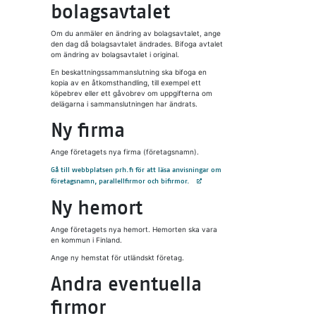
bolagsavtalet
Om du anmäler en ändring av bolagsavtalet, ange
den dag då bolagsavtalet ändrades. Bifoga avtalet
om ändring av bolagsavtalet i original.
En beskattningssammanslutning ska bifoga en
kopia av en åtkomsthandling, till exempel ett
köpebrev eller ett gåvobrev om uppgifterna om
delägarna i sammanslutningen har ändrats.
Ny firma
Ange företagets nya firma (företagsnamn).
Gå till webbplatsen prh.fi för att läsa anvisningar om
Avautuu uuteen välilehteen
företagsnamn, parallellfirmor och bifirmor.
Ny hemort
Ange företagets nya hemort. Hemorten ska vara
en kommun i Finland.
Ange ny hemstat för utländskt företag.
Andra eventuella
firmor