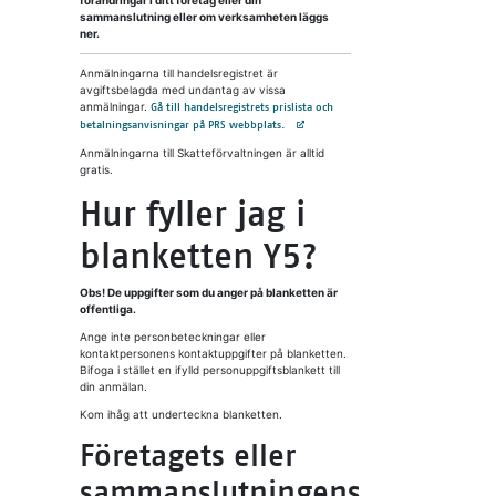
förändringar i ditt företag eller din
sammanslutning eller om verksamheten läggs
ner.
Anmälningarna till handelsregistret är
avgiftsbelagda med undantag av vissa
anmälningar.
Gå till handelsregistrets prislista och
Avautuu uuteen välilehteen
betalningsanvisningar på PRS webbplats.
Anmälningarna till Skatteförvaltningen är alltid
gratis.
Hur fyller jag i
blanketten Y5?
Obs! De uppgifter som du anger på blanketten är
offentliga.
Ange inte personbeteckningar eller
kontaktpersonens kontaktuppgifter på blanketten.
Bifoga i stället en ifylld personuppgiftsblankett till
din anmälan.
Kom ihåg att underteckna blanketten.
Företagets eller
sammanslutningens