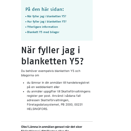
På den här sidan:
När fyller jag i blanketten Y5?
Hur fyller jag i blanketten Y5?
Ytterligare information
Blankett Y5 med bilagor
När fyller jag i
blanketten Y5?
Du behöver exempelvis blanketten Y5 och
bilagorna om
du lämnar in din anmälan till handelsregistret
på en webblankett eller
du anmäler uppgifter till Skatteförvaltningens
register per post. Använd i sådana fall
adressen Skatteförvaltningen,
Företagsdatasystemet, PB 2000, 00231
HELSINGFORS.
Obs! Lämna in anmälan genast när det sker